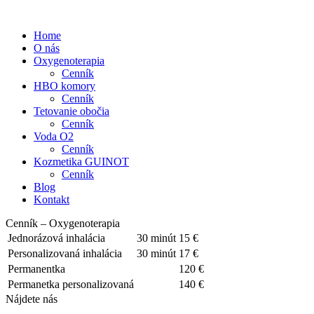
Home
O nás
Oxygenoterapia
Cenník
HBO komory
Cenník
Tetovanie obočia
Cenník
Voda O2
Cenník
Kozmetika GUINOT
Cenník
Blog
Kontakt
Cenník – Oxygenoterapia
Jednorázová inhalácia
30 minút
15 €
Personalizovaná inhalácia
30 minút
17 €
Permanentka
120 €
Permanetka personalizovaná
140 €
Nájdete nás