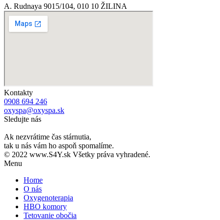
A. Rudnaya 9015/104, 010 10 ŽILINA
Kontakty
0908 694 246
oxyspa@oxyspa.sk
Sledujte nás
Ak nezvrátime čas stárnutia,
tak u nás vám ho aspoň spomalíme.
© 2022 www.S4Y.sk Všetky práva vyhradené.
Menu
Home
O nás
Oxygenoterapia
HBO komory
Tetovanie obočia